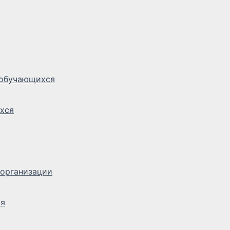
 обучающихся
хся
 организации
ия