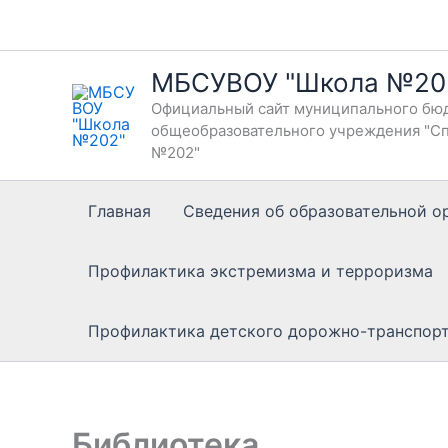
Перейти
к
содержимому
МБСУВОУ "Школа №20
Официальный сайт муниципального бюд
общеобразовательного учреждения "Сп
№202"
Главная
Сведения об образовательной о
Профилактика экстремизма и терроризма
Профилактика детского дорожно-транспор
Библиотека