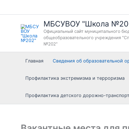
Перейти
к
содержимому
МБСУВОУ "Школа №20
Официальный сайт муниципального бюд
общеобразовательного учреждения "Сп
№202"
Главная
Сведения об образовательной о
Профилактика экстремизма и терроризма
Профилактика детского дорожно-транспор
Вакантные места для п