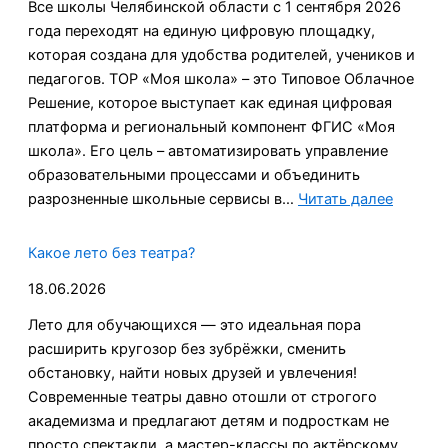
Все школы Челябинской области с 1 сентября 2026
года переходят на единую цифровую площадку,
которая создана для удобства родителей, учеников и
педагогов. ТОР «Моя школа» – это Типовое Облачное
Решение, которое выступает как единая цифровая
платформа и региональный компонент ФГИС «Моя
школа». Его цель – автоматизировать управление
образовательными процессами и объединить
:
разрозненные школьные сервисы в…
Читать далее
С
1
Какое лето без театра?
сентяб
18.06.2026
2026
года
Лето для обучающихся — это идеальная пора
Челяби
расширить кругозор без зубрёжки, сменить
област
обстановку, найти новых друзей и увлечения!
перехо
Современные театры давно отошли от строгого
на
академизма и предлагают детям и подросткам не
исполь
просто спектакли, а мастер-классы по актёрскому