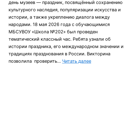
день музеев — праздник, посвящённый сохранению
культурного наследия, популяризации искусства и
истории, а также укреплению диалога между
народами. 18 мая 2026 года с обучающимися
МБСУВОУ «Школа №202» был проведен
тематический классный час. Ребята узнали об
истории праздника, его международном значении и
традициях празднования в России. Викторина
:
позволила проверить…
Читать далее
18
мая
—
международный
день
музеев