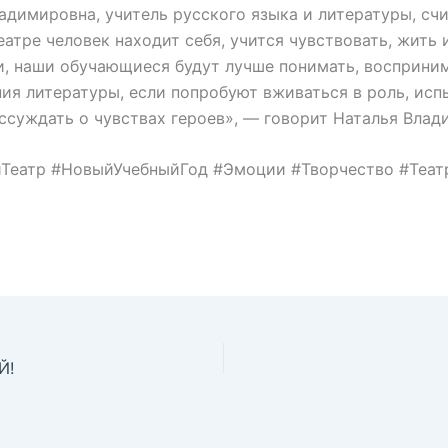
адимировна, учитель русского языка и литературы, счи
еатре человек находит себя, учится чувствовать, жить 
, наши обучающиеся будут лучше понимать, восприни
ия литературы, если попробуют вживаться в роль, ис
ссуждать о чувствах героев», — говорит Наталья Влад
Театр #НовыйУчебныйГод #Эмоции #Творчество #Теа
Й!