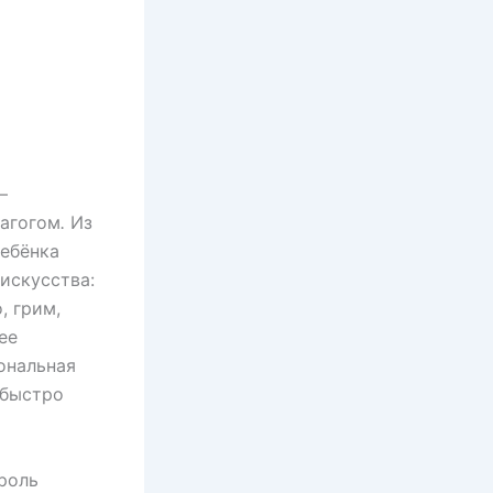
–
дагогом
.
Из
ребёнка
 искусства:
, грим,
ее
ональная
 быстро
роль