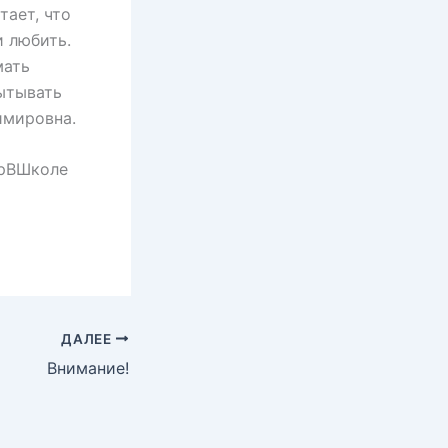
тает, что
и любить.
мать
пытывать
имировна.
трВШколе
ДАЛЕЕ
Внимание!