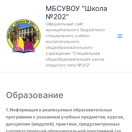
Перейти
МБСУВОУ "Школа
к
№202"
содержимому
Официальный сайт
муниципального бюджетного
специального учебно-
воспитательного
общеобразовательного
учреждения "Специальная
общеобразовательная школа
открытого типа №202"
Образование
1. Информация о реализуемых образовательных
программах с указанием учебных предметов, курсов,
дисциплин (модулей), практики, предусмотренных
соответствующей образовательной программой (за